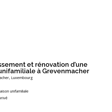
ssement et rénovation d’une
unifamiliale à Grevenmacher
acher, Luxembourg
son unifamiliale
privé